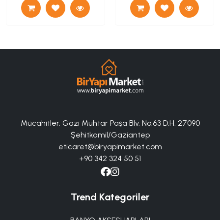
Mücahitler, Gazi Muhtar Paşa Blv. No:63 D:H, 27090
Şehitkamil/Gaziantep
eticaret@biryapimarket.com
+90 342 324 50 51
Trend Kategoriler