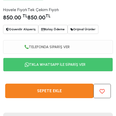
Havele Fiyatı
Tek Çekim Fiyatı
TL
TL
850.00
850.00
Güvenilir Alışveriş
Kolay Ödeme
Orijinal Ürünler
TELEFONDA SİPARİŞ VER
TIKLA WHATSAPP İLE SİPARİŞ VER
SEPETE EKLE