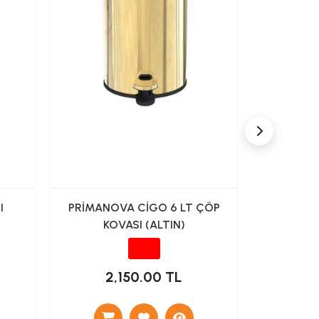
I
PRİMANOVA CİGO 6 LT ÇÖP
LİDER 
KOVASI (ALTIN)
2,150.00 TL
1