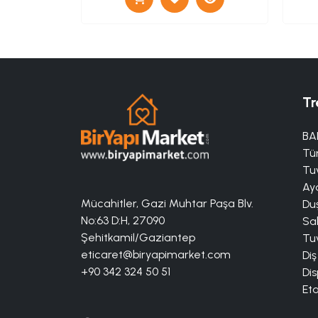
Tr
BA
Tü
Tuv
Aya
Mücahitler, Gazi Muhtar Paşa Blv.
Duş
No:63 D:H, 27090
Sa
Şehitkamil/Gaziantep
Tuv
eticaret@biryapimarket.com
Diş
+90 342 324 50 51
Dis
Eta