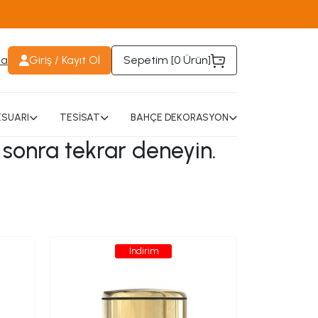
da
Giriş / Kayıt Ol
Sepetim [
0 Ürün
]
SUARI
TESİSAT
BAHÇE DEKORASYON
 sonra tekrar deneyin.
İndirim