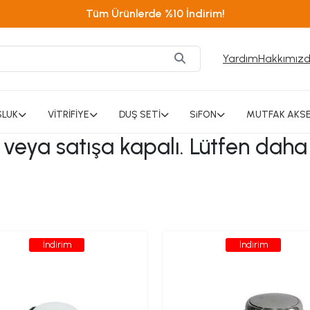
Tüm Ürünlerde %10 İndirim!
Yardım
Hakkımız
SLUK
VİTRİFİYE
DUŞ SETİ
SiFON
MUTFAK AKSE
ı veya satışa kapalı. Lütfen daha
İndirim
İndirim