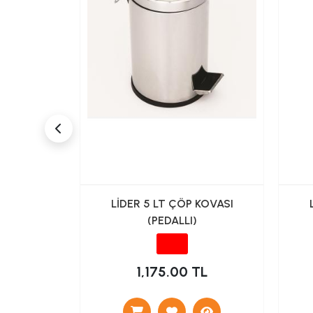
vası 16 Lt
LİDER 5 LT ÇÖP KOVASI
(PEDALLI)
TL
1,175.00 TL