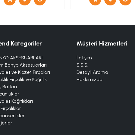
end Kategoriler
Müşteri Hizmetleri
NYO AKSESUARLARI
İletişim
m Banyo Aksesuarları
S.S.S.
alet ve Klozet Fırçaları
Detaylı Arama
klık Fırçalık ve Kağıtlık
Hakkımızda
 Rafları
bunluklar
alet Kağıtlıkları
 Fırçalıklar
panserlikler
jerler