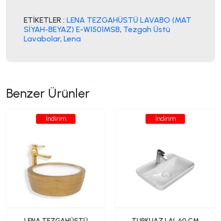
ETİKETLER :
LENA TEZGAHÜSTÜ LAVABO (MAT
SİYAH-BEYAZ) E-W1501MSB
,
Tezgah Üstü
Lavabolar
,
Lena
Benzer Ürünler
İndirim
İndirim
LENA TEZGAHÜSTÜ
TURKUAZ LAL 60 CM