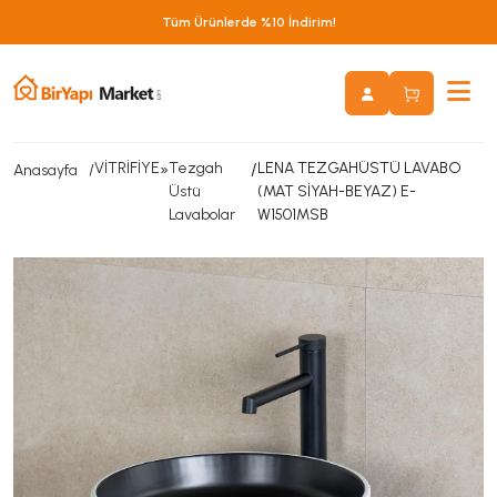
Tüm Ürünlerde %10 İndirim!
VİTRİFİYE
»
Tezgah
/
LENA TEZGAHÜSTÜ LAVABO
Anasayfa
Üstü
(MAT SİYAH-BEYAZ) E-
Lavabolar
W1501MSB