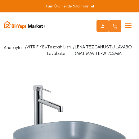
Tüm Ürünlerde %10 İndirim!
VİTRİFİYE
»
Tezgah Üstü
/
LENA TEZGAHÜSTÜ LAVABO
Anasayfa
Lavabolar
(MAT MAVİ) E-W1203MM