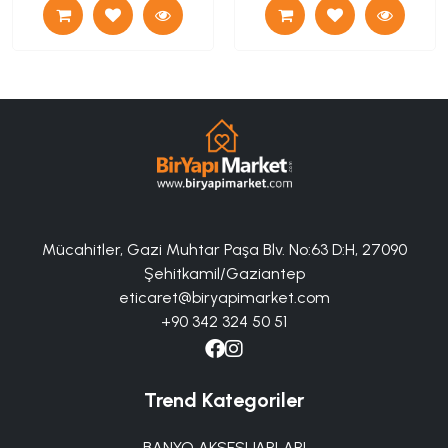
Mücahitler, Gazi Muhtar Paşa Blv. No:63 D:H, 27090
Şehitkamil/Gaziantep
eticaret@biryapimarket.com
+90 342 324 50 51
Trend Kategoriler
BANYO AKSESUARLARI