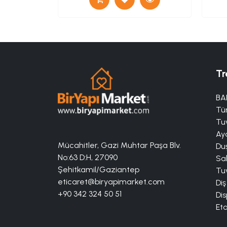
Tr
BA
Tü
Tuv
Aya
Mücahitler, Gazi Muhtar Paşa Blv.
Duş
No:63 D:H, 27090
Sa
Şehitkamil/Gaziantep
Tuv
eticaret@biryapimarket.com
Diş
+90 342 324 50 51
Dis
Eta