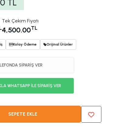
00
TL
Tek Çekim Fiyatı
L
TL
4,500.00
iş
Kolay Ödeme
Orijinal Ürünler
LEFONDA SİPARİŞ VER
KLA WHATSAPP İLE SİPARİŞ VER
SEPETE EKLE