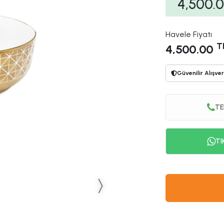
4,500.
Havele Fiyatı
T
4,500.00
Güvenilir Alışver
TE
TI