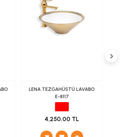
ABO
LENA TEZGAHÜSTÜ LAVABO
LENA TE
E-8117
4,250.00 TL
4