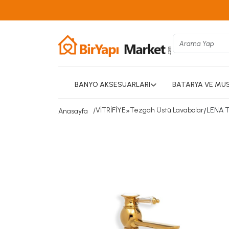
BANYO AKSESUARLARI
BATARYA VE MU
VİTRİFİYE
»
Tezgah Üstü Lavabolar
/
LENA 
Anasayfa