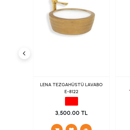
TÜ ÇANAK
LENA TEZGAHÜSTÜ LAVABO
 SİYAH
E-8122
TL
3,500.00 TL