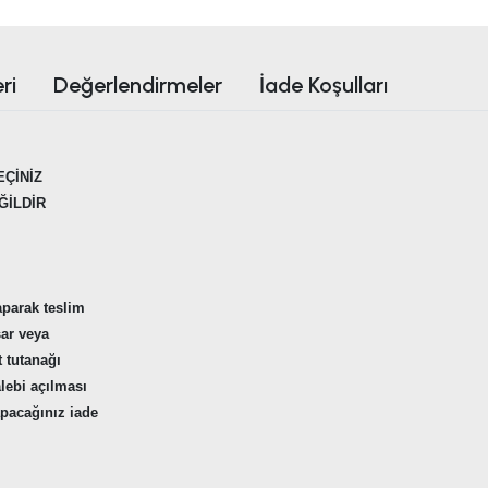
ri
Değerlendirmeler
İade Koşulları
EÇİNİZ
ĞİLDİR
aparak teslim
sar veya
t tutanağı
alebi açılması
apacağınız iade