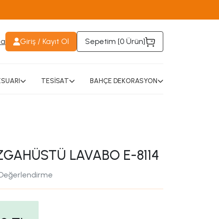
da
Giriş / Kayıt Ol
Sepetim [
0 Ürün
]
SUARI
TESİSAT
BAHÇE DEKORASYON
ZGAHÜSTÜ LAVABO E-8114
 Değerlendirme