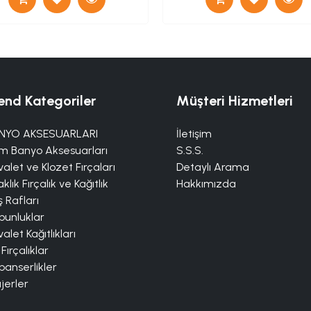
end Kategoriler
Müşteri Hizmetleri
NYO AKSESUARLARI
İletişim
m Banyo Aksesuarları
S.S.S.
alet ve Klozet Fırçaları
Detaylı Arama
klık Fırçalık ve Kağıtlık
Hakkımızda
 Rafları
bunluklar
alet Kağıtlıkları
 Fırçalıklar
panserlikler
jerler