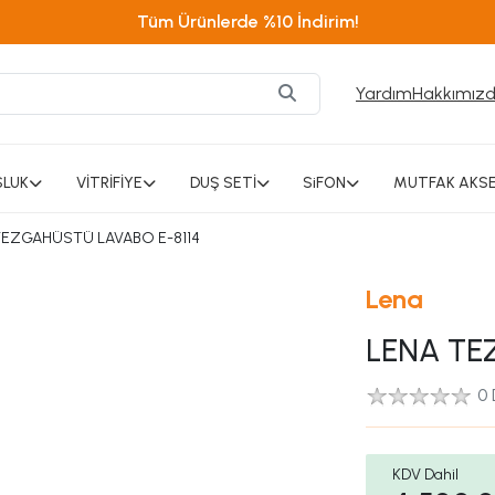
Tüm Ürünlerde %10 İndirim!
Yardım
Hakkımız
SLUK
VİTRİFİYE
DUŞ SETİ
SiFON
MUTFAK AKSE
TEZGAHÜSTÜ LAVABO E-8114
Lena
LENA TE
0
KDV Dahil