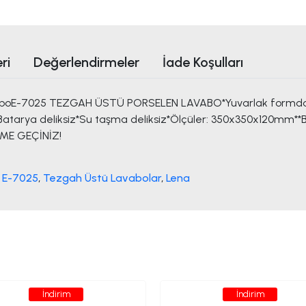
ri
Değerlendirmeler
İade Koşulları
aboE-7025 TEZGAH ÜSTÜ PORSELEN LAVABO*Yuvarlak formda 
atarya deliksiz*Su taşma deliksiz*Ölçüler: 350x350x120mm**Ba
İME GEÇİNİZ!
 E-7025
,
Tezgah Üstü Lavabolar
,
Lena
İndirim
İndirim