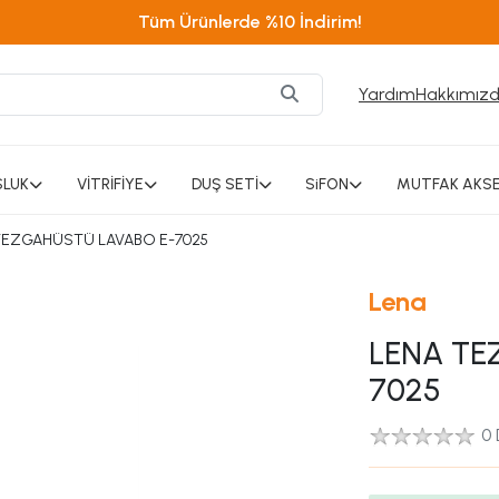
Tüm Ürünlerde %10 İndirim!
Yardım
Hakkımız
SLUK
VİTRİFİYE
DUŞ SETİ
SiFON
MUTFAK AKSE
TEZGAHÜSTÜ LAVABO E-7025
Lena
LENA TE
7025
0