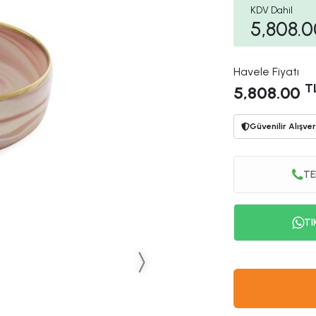
KDV Dahil
5,808.0
Havele Fiyatı
T
5,808.00
Güvenilir Alışver
TE
TI