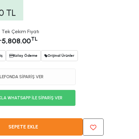
0
TL
Tek Çekim Fiyatı
L
TL
5,808.00
iş
Kolay Ödeme
Orijinal Ürünler
LEFONDA SİPARİŞ VER
KLA WHATSAPP İLE SİPARİŞ VER
SEPETE EKLE