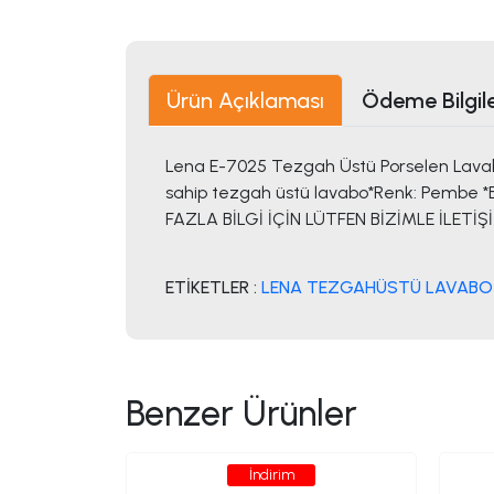
Ürün Açıklaması
Ödeme Bilgile
Lena E-7025 Tezgah Üstü Porselen Lav
sahip tezgah üstü lavabo*Renk: Pembe *B
FAZLA BİLGİ İÇİN LÜTFEN BİZİMLE İLETİŞ
ETİKETLER :
LENA TEZGAHÜSTÜ LAVABO
Benzer Ürünler
İndirim