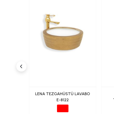
TÜ ÇANAK
LENA TEZGAHÜSTÜ LAVABO
 SİYAH
E-8122