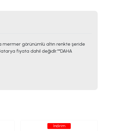
mermer görünümlü altın renkte şeride
tarya fiyata dahil değidlr.**DAHA
İndirim