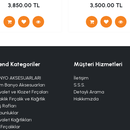
3,850.00 TL
3,500.00 TL
end Kategoriler
Müşteri Hizmetleri
NYO AKSESUARLARI
İletişim
m Banyo Aksesuarları
S.S.S.
alet ve Klozet Fırçaları
Detaylı Arama
klık Fırçalık ve Kağıtlık
Hakkımızda
 Rafları
bunluklar
alet Kağıtlıkları
 Fırçalıklar