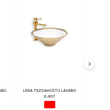
ABO
LENA TEZGAHÜSTÜ LAVABO
LENA TE
E-8117