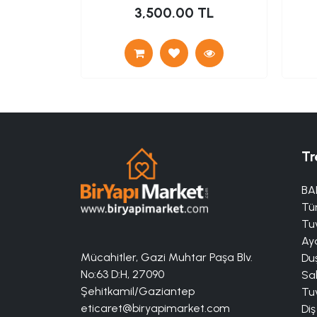
TL
3,500.00 TL
Tr
BA
Tü
Tuv
Aya
Mücahitler, Gazi Muhtar Paşa Blv.
Duş
No:63 D:H, 27090
Sa
Şehitkamil/Gaziantep
Tuv
eticaret@biryapimarket.com
Diş