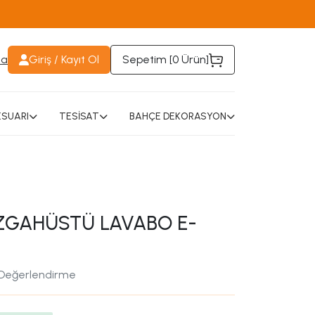
da
Giriş / Kayıt Ol
Sepetim [
0 Ürün
]
SUARI
TESİSAT
BAHÇE DEKORASYON
ZGAHÜSTÜ LAVABO E-
 Değerlendirme