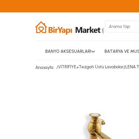
BANYO AKSESUARLARI
BATARYA VE MU
VİTRİFİYE
»
Tezgah Üstü Lavabolar
/
LENA 
Anasayfa