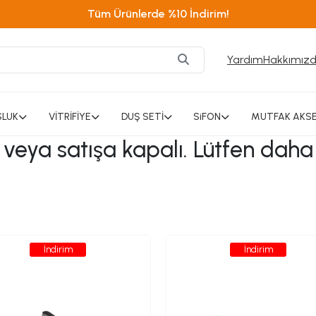
Tüm Ürünlerde %10 İndirim!
Yardım
Hakkımız
SLUK
VİTRİFİYE
DUŞ SETİ
SiFON
MUTFAK AKSE
ı veya satışa kapalı. Lütfen daha
İndirim
İndirim