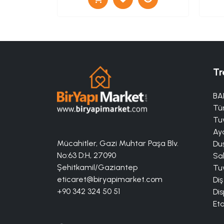
Tr
BA
Tü
Tuv
Aya
Mücahitler, Gazi Muhtar Paşa Blv.
Duş
No:63 D:H, 27090
Sa
Şehitkamil/Gaziantep
Tuv
eticaret@biryapimarket.com
Diş
+90 342 324 50 51
Dis
Eta