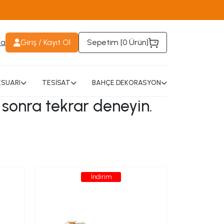
da
Giriş / Kayıt Ol
Sepetim [
0 Ürün
]
SUARI
TESİSAT
BAHÇE DEKORASYON
 sonra tekrar deneyin.
İndirim