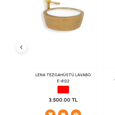
TÜ ÇANAK
LENA TEZGAHÜSTÜ LAVABO
 SİYAH
E-8122
TL
3,500.00 TL