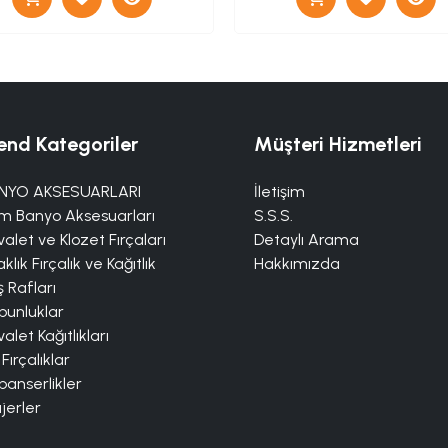
end Kategoriler
Müşteri Hizmetleri
NYO AKSESUARLARI
İletişim
m Banyo Aksesuarları
S.S.S.
alet ve Klozet Fırçaları
Detaylı Arama
klık Fırçalık ve Kağıtlık
Hakkımızda
 Rafları
bunluklar
alet Kağıtlıkları
 Fırçalıklar
panserlikler
jerler