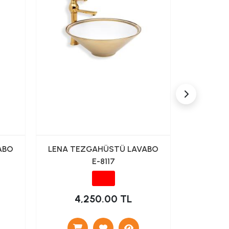
ABO
LENA TEZGAHÜSTÜ LAVABO
LENA TE
E-8117
4,250.00 TL
4