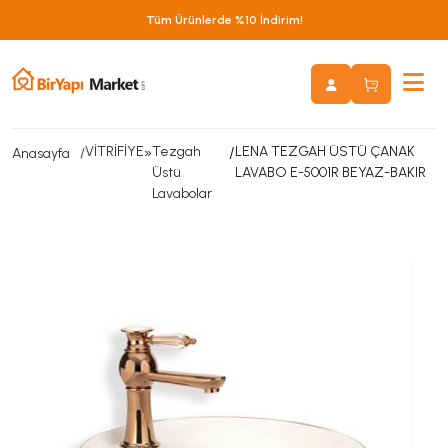
Tüm Ürünlerde %10 İndirim!
VİTRİFİYE
»
Tezgah
/
LENA TEZGAH ÜSTÜ ÇANAK
Anasayfa
Üstü
LAVABO E-5001R BEYAZ-BAKIR
Lavabolar