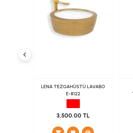
TÜ ÇANAK
LENA TEZGAHÜSTÜ LAVABO
 SİYAH
E-8122
TL
3,500.00 TL