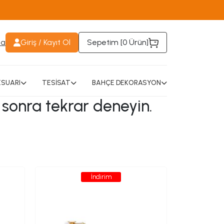
da
Giriş / Kayıt Ol
Sepetim [
0 Ürün
]
SUARI
TESİSAT
BAHÇE DEKORASYON
 sonra tekrar deneyin.
İndirim