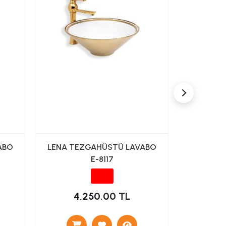
ABO
LENA TEZGAHÜSTÜ LAVABO
LENA TE
E-8117
4,250.00 TL
4