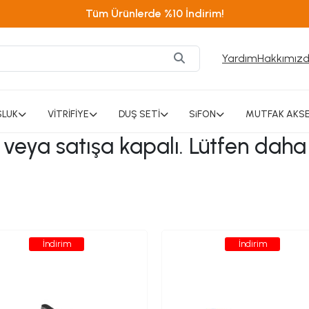
Tüm Ürünlerde %10 İndirim!
Yardım
Hakkımız
SLUK
VİTRİFİYE
DUŞ SETİ
SiFON
MUTFAK AKSE
ı veya satışa kapalı. Lütfen daha
İndirim
İndirim