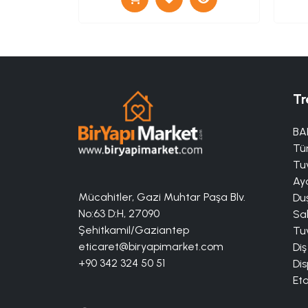
Tr
BA
Tü
Tuv
Aya
Mücahitler, Gazi Muhtar Paşa Blv.
Duş
No:63 D:H, 27090
Sa
Şehitkamil/Gaziantep
Tuv
eticaret@biryapimarket.com
Diş
+90 342 324 50 51
Dis
Eta