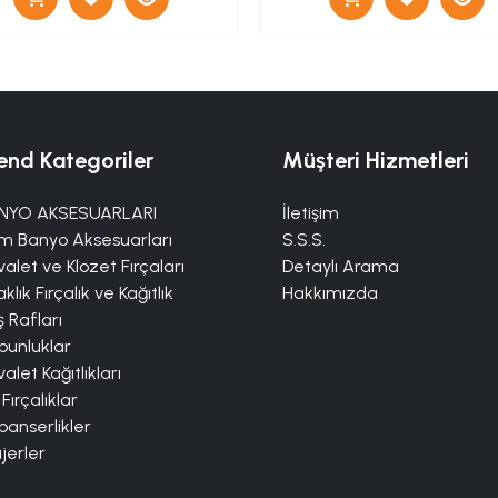
end Kategoriler
Müşteri Hizmetleri
NYO AKSESUARLARI
İletişim
m Banyo Aksesuarları
S.S.S.
alet ve Klozet Fırçaları
Detaylı Arama
klık Fırçalık ve Kağıtlık
Hakkımızda
 Rafları
bunluklar
alet Kağıtlıkları
 Fırçalıklar
panserlikler
jerler