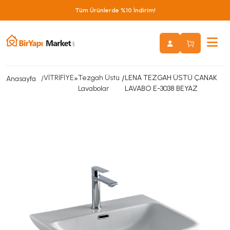
Tüm Ürünlerde %10 İndirim!
VİTRİFİYE
»
Tezgah Üstü
/
LENA TEZGAH ÜSTÜ ÇANAK
Anasayfa
Lavabolar
LAVABO E-3038 BEYAZ