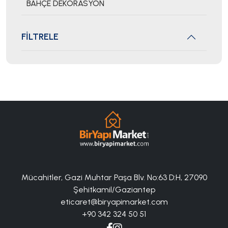
BAHÇE DEKORASYON
FİLTRELE
Mücahitler, Gazi Muhtar Paşa Blv. No:63 D:H, 27090
Şehitkamil/Gaziantep
eticaret@biryapimarket.com
+90 342 324 50 51