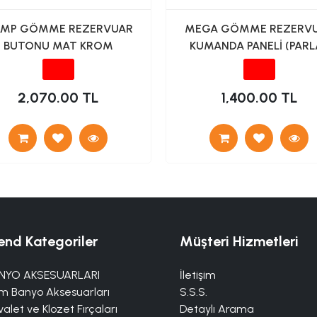
AMP GÖMME REZERVUAR
MEGA GÖMME REZERV
BUTONU MAT KROM
KUMANDA PANELİ (PARL
KROM)
2,070.00 TL
1,400.00 TL
end Kategoriler
Müşteri Hizmetleri
NYO AKSESUARLARI
İletişim
m Banyo Aksesuarları
S.S.S.
alet ve Klozet Fırçaları
Detaylı Arama