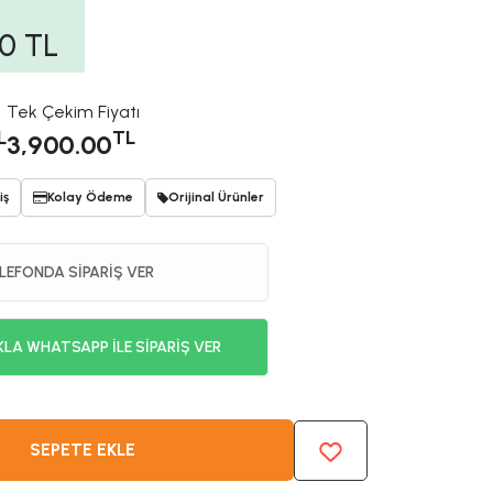
00
TL
Tek Çekim Fiyatı
L
TL
3,900.00
iş
Kolay Ödeme
Orijinal Ürünler
LEFONDA SİPARİŞ VER
KLA WHATSAPP İLE SİPARİŞ VER
SEPETE EKLE