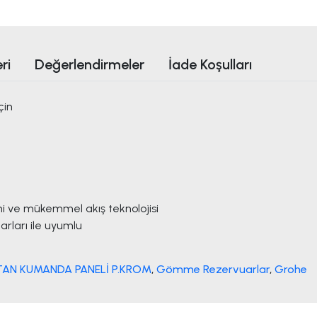
ri
Değerlendirmeler
İade Koşulları
çin
 ve mükemmel akış teknolojisi
rları ile uyumlu
AN KUMANDA PANELİ P.KROM
,
Gömme Rezervuarlar
,
Grohe