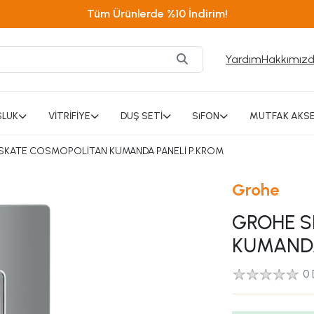
Tüm Ürünlerde %10 İndirim!
Yardım
Hakkımız
SLUK
VİTRİFİYE
DUŞ SETİ
SiFON
MUTFAK AKSE
SKATE COSMOPOLİTAN KUMANDA PANELİ P.KROM
Grohe
GROHE S
KUMANDA
0