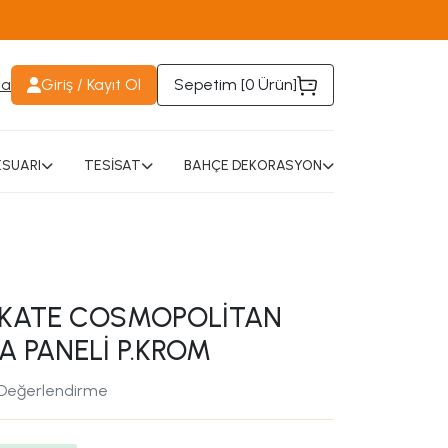
da
Giriş / Kayıt Ol
Sepetim [
0 Ürün
]
SUARI
TESİSAT
BAHÇE DEKORASYON
KATE COSMOPOLİTAN
 PANELİ P.KROM
 Değerlendirme