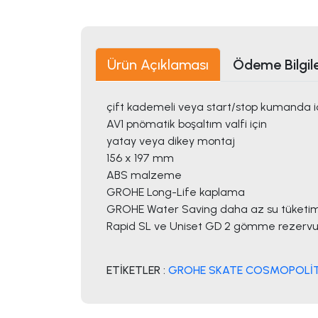
Ürün Açıklaması
Ödeme Bilgile
çift kademeli veya start/stop kumanda i
AV1 pnömatik boşaltım valfi için
yatay veya dikey montaj
156 x 197 mm
ABS malzeme
GROHE Long-Life kaplama
GROHE Water Saving daha az su tüketimi
Rapid SL ve Uniset GD 2 gömme rezervua
ETİKETLER :
GROHE SKATE COSMOPOLİT