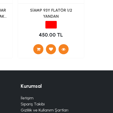
UAR
SİAMP 93Y FLATÖR 1/2
SEREL KU
AK
YANDAN
450.00 TL
1
Kurumsal
İletişim
Sipariş Takibi
Gizlilik ve Kullanım Şartları