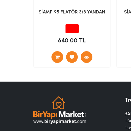
ZERVUAR
SİAMP 95 FLATÖR 3/8 YANDAN
Sİ
LUGU (DIŞ
TL
640.00 TL
Tr
BA
Tü
Tuv