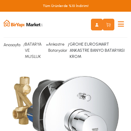
Tüm Ürünlerde %10 İndirim!
BATARYA
»
Ankastre
/
GROHE EUROSMART
Anasayfa
VE
Bataryalar
ANKASTRE BANYO BATARYASI
MUSLUK
KROM