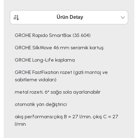
Ürün Detay
GROHE Rapido SmartBox (35 604)
GROHE SilkMove 46 mm seramik kartuş
GROHE Long-Life kaplama
GROHE FastFixation rozet (gizli montaj ve
sabitleme vidaları)
metal rozeti, 6° sağa sola ayarlanabilir
otomatik yön değiştirici
akış performansı:çıkış B = 27 l/min, çıkış C = 27
l/min