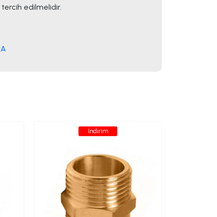
ercih edilmelidir.
NA
İndirim