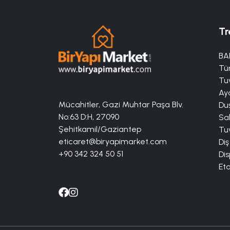
Tr
BA
Tü
Tuv
Aya
Mücahitler, Gazi Muhtar Paşa Blv.
Duş
No:63 D:H, 27090
Sa
Şehitkamil/Gaziantep
Tuv
eticaret@biryapimarket.com
Diş
+90 342 324 50 51
Dis
Eta