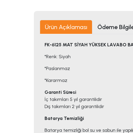
Ürün Açıklaması
Ödeme Bilgile
FK-6125 MAT SİYAH YÜKSEK LAVABO B
*Renk: Siyah
*Paslanmaz
*Kararmaz
Garanti Süresi
İç takımları 5 yıl garantilidir
Dış takımları 2 yıl garantilidir
Batarya Temizliği
Batarya temizliği bol su ve sabun ile yapı