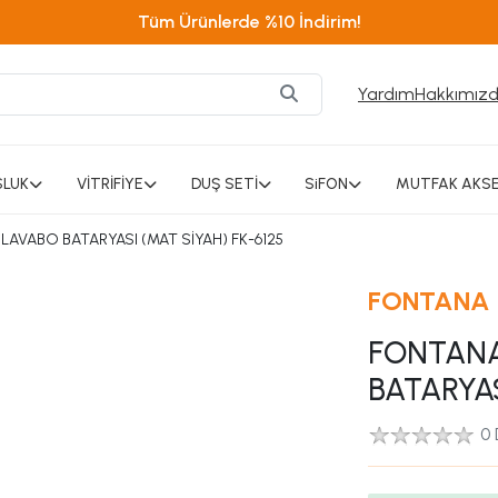
Tüm Ürünlerde %10 İndirim!
Yardım
Hakkımız
SLUK
VİTRİFİYE
DUŞ SETİ
SiFON
MUTFAK AKSE
AVABO BATARYASI (MAT SİYAH) FK-6125
FONTANA
FONTANA
BATARYAS
0