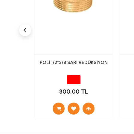
dan Tek Su
POLİ 1/2*3/8 SARI REDÜKSİYON
İNC031)
TL
300.00 TL