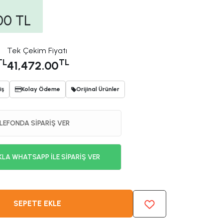
00
TL
Tek Çekim Fiyatı
TL
TL
41,472.00
iş
Kolay Ödeme
Orijinal Ürünler
LEFONDA SİPARİŞ VER
KLA WHATSAPP İLE SİPARİŞ VER
SEPETE EKLE