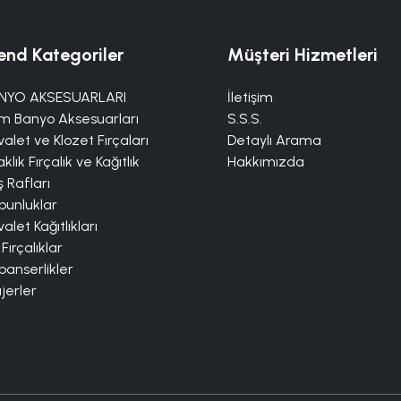
end Kategoriler
Müşteri Hizmetleri
NYO AKSESUARLARI
İletişim
m Banyo Aksesuarları
S.S.S.
alet ve Klozet Fırçaları
Detaylı Arama
klık Fırçalık ve Kağıtlık
Hakkımızda
 Rafları
bunluklar
alet Kağıtlıkları
 Fırçalıklar
panserlikler
jerler