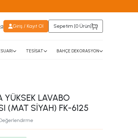
da
Giriş / Kayıt Ol
Sepetim [
0 Ürün
]
SUARI
TESİSAT
BAHÇE DEKORASYON
 YÜKSEK LAVABO
I (MAT SİYAH) FK-6125
 Değerlendirme