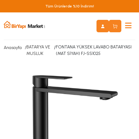
Tüm Ürünlerde %10 İndirim!
BATARYA VE
/
FONTANA YÜKSEK LAVABO BATARYASI
Anasayfa
MUSLUK
(MAT SİYAH) FJ-SS1025