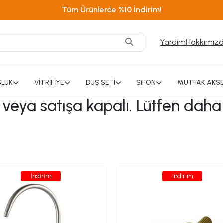
Tüm Ürünlerde %10 İndirim!
Yardım
Hakkımız
SLUK
VİTRİFİYE
DUŞ SETİ
SiFON
MUTFAK AKSE
ı veya satışa kapalı. Lütfen daha
İndirim
İndirim