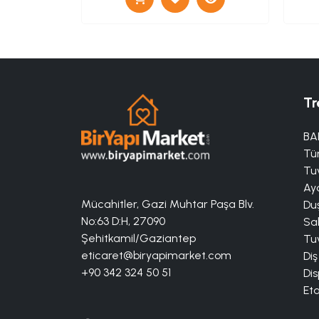
Tr
BA
Tü
Tuv
Aya
Mücahitler, Gazi Muhtar Paşa Blv.
Duş
No:63 D:H, 27090
Sa
Şehitkamil/Gaziantep
Tuv
eticaret@biryapimarket.com
Diş
+90 342 324 50 51
Dis
Eta