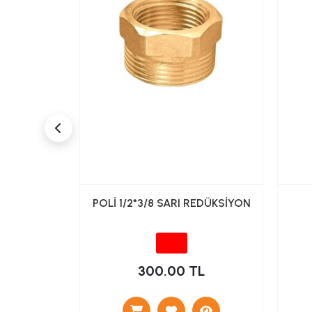
dan Tek Su
POLİ 1/2*3/8 SARI REDÜKSİYON
İNC031)
TL
300.00 TL