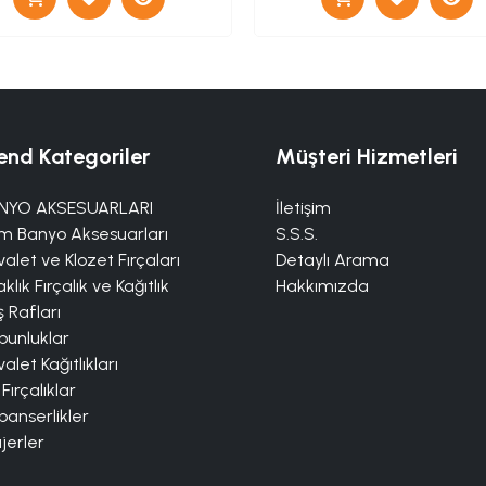
end Kategoriler
Müşteri Hizmetleri
NYO AKSESUARLARI
İletişim
m Banyo Aksesuarları
S.S.S.
alet ve Klozet Fırçaları
Detaylı Arama
klık Fırçalık ve Kağıtlık
Hakkımızda
 Rafları
bunluklar
alet Kağıtlıkları
 Fırçalıklar
panserlikler
jerler