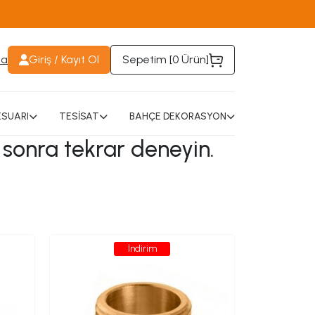
da
Giriş / Kayıt Ol
Sepetim [
0 Ürün
]
SUARI
TESİSAT
BAHÇE DEKORASYON
 sonra tekrar deneyin.
İndirim