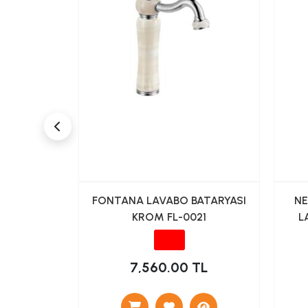
NAK TİPİ
FONTANA LAVABO BATARYASI
NE
I SİYAH
KROM FL-0021
L
TL
7,560.00 TL