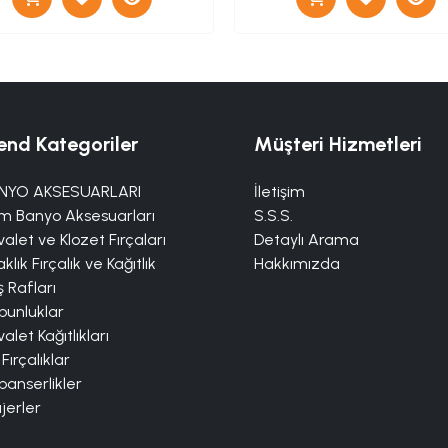
end Kategoriler
Müşteri Hizmetleri
NYO AKSESUARLARI
İletişim
m Banyo Aksesuarları
S.S.S.
alet ve Klozet Fırçaları
Detaylı Arama
klık Fırçalık ve Kağıtlık
Hakkımızda
 Rafları
bunluklar
alet Kağıtlıkları
 Fırçalıklar
panserlikler
jerler