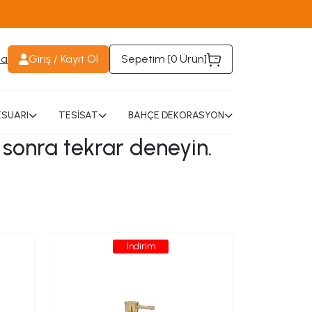
da
Giriş / Kayıt Ol
Sepetim [
0 Ürün
]
SUARI
TESİSAT
BAHÇE DEKORASYON
 sonra tekrar deneyin.
İndirim