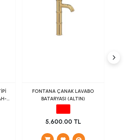
İPİ
FONTANA ÇANAK LAVABO
FONTAN
AH-
BATARYASI (ALTIN)
BAT
5,600.00 TL
5