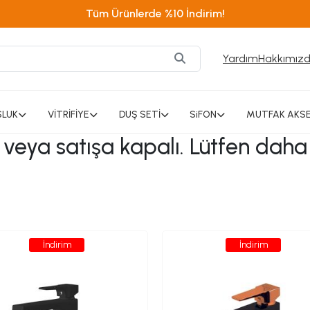
Tüm Ürünlerde %10 İndirim!
Yardım
Hakkımız
SLUK
VİTRİFİYE
DUŞ SETİ
SiFON
MUTFAK AKSE
ı veya satışa kapalı. Lütfen daha
İndirim
İndirim