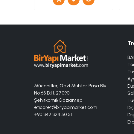
Tr
BA
Tü
Tuv
Aya
Mücahitler, Gazi Muhtar Paşa Blv.
Duş
No:63 D:H, 27090
Sa
Şehitkamil/Gaziantep
Tuv
eticaret@biryapimarket.com
Diş
+90 342 324 50 51
Dis
Eta