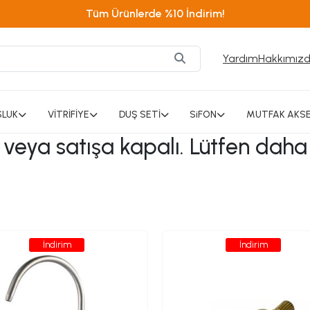
Tüm Ürünlerde %10 İndirim!
Yardım
Hakkımız
SLUK
VİTRİFİYE
DUŞ SETİ
SiFON
MUTFAK AKSE
ı veya satışa kapalı. Lütfen daha
İndirim
İndirim