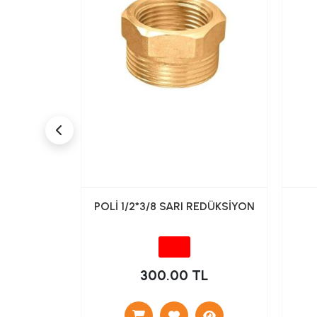
dan Tek Su
POLİ 1/2*3/8 SARI REDÜKSİYON
İNC031)
TL
300.00 TL