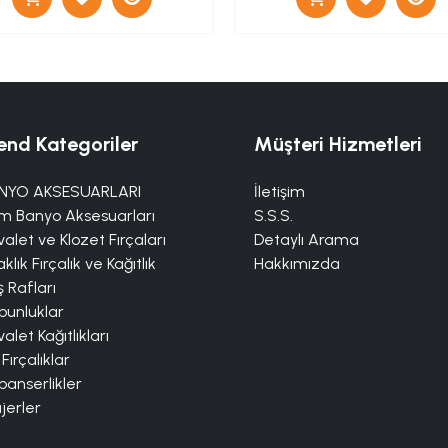
end Kategoriler
Müşteri Hizmetleri
NYO AKSESUARLARI
İletişim
m Banyo Aksesuarları
S.S.S.
alet ve Klozet Fırçaları
Detaylı Arama
klık Fırçalık ve Kağıtlık
Hakkımızda
 Rafları
bunluklar
alet Kağıtlıkları
 Fırçalıklar
panserlikler
jerler