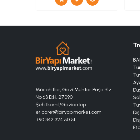
Tr
BA
Tü
Tuv
Aya
Mücahitler, Gazi Muhtar Paşa Blv.
Duş
No:63 D:H, 27090
Sa
Şehitkamil/Gaziantep
Tuv
eticaret@biryapimarket.com
Diş
+90 342 324 50 51
Dis
Eta