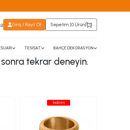
da
Giriş / Kayıt Ol
Sepetim [
0 Ürün
]
SUARI
TESİSAT
BAHÇE DEKORASYON
 sonra tekrar deneyin.
İndirim