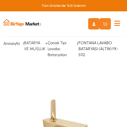
Tüm Ürünlerde %10 İndirim!
BATARYA
»
Çanak Tipi
/
FONTANA LAVABO
Anasayfa
VE MUSLUK
Lavabo
BATARYASI (ALTIN) FK-
Bataryaları
5112