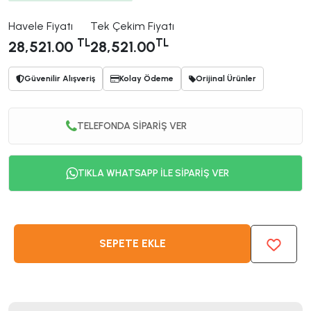
Havele Fiyatı
Tek Çekim Fiyatı
TL
TL
28,521.00
28,521.00
Güvenilir Alışveriş
Kolay Ödeme
Orijinal Ürünler
TELEFONDA SİPARİŞ VER
TIKLA WHATSAPP İLE SİPARİŞ VER
SEPETE EKLE