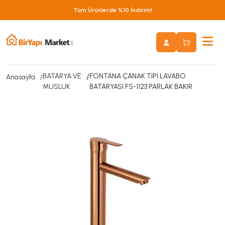
Tüm Ürünlerde %10 İndirim!
BATARYA VE
/
FONTANA ÇANAK TİPİ LAVABO
Anasayfa
MUSLUK
BATARYASI FS-1123 PARLAK BAKIR