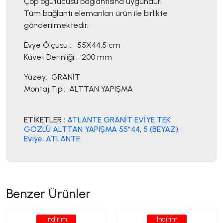
Çöp öğütücüsü bağlantısına uygundur.
Tüm bağlantı elemanları ürün ile birlikte
gönderilmektedir.
Evye Ölçüsü : 55X44,5 cm
Küvet Derinliği : 200 mm
Yüzey: GRANİT
Montaj Tipi: ALTTAN YAPIŞMA
ETİKETLER :
ATLANTE GRANİT EVİYE TEK
GÖZLÜ ALTTAN YAPIŞMA 55*44
,
5 (BEYAZ)
,
Eviye
,
ATLANTE
Benzer Ürünler
İndirim
İndirim